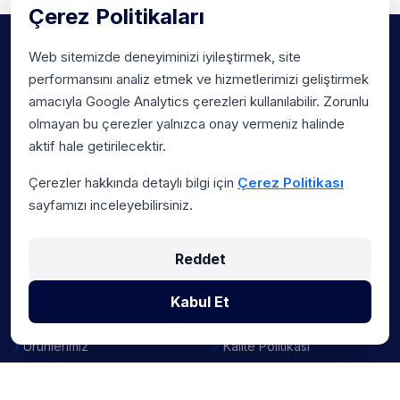
Çerez Politikaları
Web sitemizde deneyiminizi iyileştirmek, site
performansını analiz etmek ve hizmetlerimizi geliştirmek
amacıyla Google Analytics çerezleri kullanılabilir. Zorunlu
olmayan bu çerezler yalnızca onay vermeniz halinde
Sosyal medya hesaplarımız
aktif hale getirilecektir.
Çerezler hakkında detaylı bilgi için
Çerez Politikası
sayfamızı inceleyebilirsiniz.
Bağlantılar
Politikalarımız
Anasayfa
İş Sağlığı Güvenliği
Reddet
Kurumsal
Çevre Politikası
Kabul Et
Çözümlerimiz
Bilgi Güvenliği Politikası
Ürünlerimiz
Kalite Politikası
İletişim
Hizmet Yönetimi Politikası