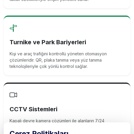
Turnike ve Park Bariyerleri
Kişi ve araç trafiğini kontrollü yöneten otomasyon
çözümleridir. QR, plaka tanıma veya yüz tanıma
teknolojileriyle çok yönlü kontrol sağlar.
CCTV Sistemleri
Kapalı devre kamera çözümleri ile alanların 7/24
izlenmesini sağlar. Görüntü analiz yazılımları ve uzak
Çerez Politikaları
izleme özellikleriyle etkin güvenlik kontrolü sunar.