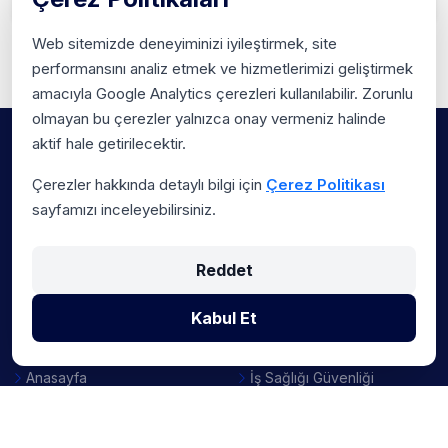
Web sitemizde deneyiminizi iyileştirmek, site
performansını analiz etmek ve hizmetlerimizi geliştirmek
amacıyla Google Analytics çerezleri kullanılabilir. Zorunlu
olmayan bu çerezler yalnızca onay vermeniz halinde
aktif hale getirilecektir.
Çerezler hakkında detaylı bilgi için
Çerez Politikası
sayfamızı inceleyebilirsiniz.
Sosyal medya hesaplarımız
Reddet
Kabul Et
Bağlantılar
Politikalarımız
Anasayfa
İş Sağlığı Güvenliği
Kurumsal
Çevre Politikası
Çözümlerimiz
Bilgi Güvenliği Politikası